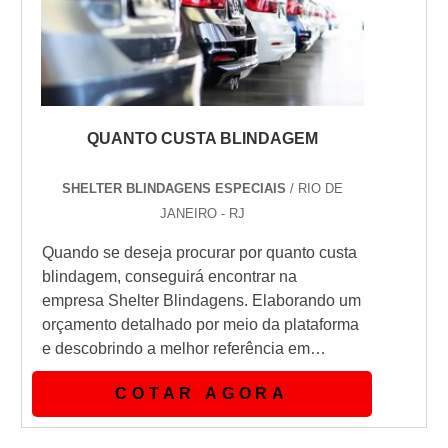
QUANTO CUSTA BLINDAGEM
SHELTER BLINDAGENS ESPECIAIS
/ RIO DE
JANEIRO - RJ
Quando se deseja procurar por quanto custa
blindagem, conseguirá encontrar na
empresa Shelter Blindagens. Elaborando um
orçamento detalhado por meio da plataforma
e descobrindo a melhor referência em
qualidade do mercado.Quando o assunto é
COTAR AGORA
quanto custa blindagem, com os
colaboradores da Shelter Blindagens
encontrará precisão com o que há de melhor