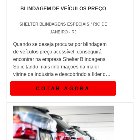
BLINDAGEM DE VEÍCULOS PREÇO
SHELTER BLINDAGENS ESPECIAIS
/ RIO DE
JANEIRO - RJ
Quando se deseja procurar por blindagem
de veículos preço acessível, conseguirá
encontrar na empresa Shelter Blindagens.
Solicitando mais informações na maior
vitrine da indústria e descobrindo a líder do
mercado.É importante lembrar que o serviço
COTAR AGORA
deve sempre ser prestado por empresas
especializadas no segmento. Esse tipo de
cuidado ajuda a garantir a qualidade e
assertividade do serviço, além de evitar
prejuízos com imprevistos e execu...