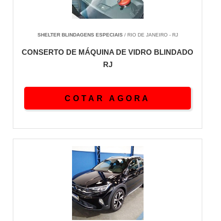
Cotacoes abaixo destes percentuais indicam
economia em itens criticos como aramida
certificada.
SHELTER BLINDAGENS ESPECIAIS
/ RIO DE JANEIRO - RJ
O custo de oportunidade da escolha errada gera
CONSERTO DE MÁQUINA DE VIDRO BLINDADO
passivo entre R$ 15.000 e R$ 35.000 em
RJ
correcoes corretivas no primeiro ano. A
recalibracao de suspensao, freios e sistema
eletrico precisa estar inclusa, sob pena de
COTAR AGORA
aumento de 18 por cento na distancia de
frenagem.
DIRETRIZ COMERCIAL
A recomendacao tecnica para ambientes de alta
severidade e contratar blindador com CR vigente,
projeto detalhado com mapeamento de pontos
cegos e laudo balistico final. Servicos paralelos
depreciam o veiculo em 35 por cento.