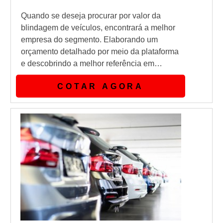
Quando se deseja procurar por valor da
blindagem de veículos, encontrará a melhor
empresa do segmento. Elaborando um
orçamento detalhado por meio da plataforma
e descobrindo a melhor referência em
qualidade do mercado. Quando o assunto é
COTAR AGORA
valor da blindagem de veículos, na Shelter
Blindagens receberá assertividade com o
que há de melhor em eficiência e qualidade
extrema.OUTRAS INFORMAÇÕES SOBRE
VALOR DA BLINDAGEM DE VEÍCULOSHá
muitas man...