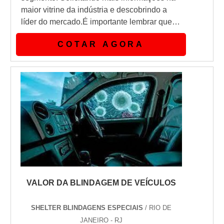
maior vitrine da indústria e descobrindo a
líder do mercado.É importante lembrar que o
serviço deve sempre ser prestado por
COTAR AGORA
empresas especializadas no segmento.
Esse tipo de cuidado ajuda a garantir a
qualidade e assertividade do serviço, além
de evitar prejuízos com imprevistos e
execuções mal elaboradas. Assim, é
possív...
VALOR DA BLINDAGEM DE VEÍCULOS
SHELTER BLINDAGENS ESPECIAIS
/ RIO DE
JANEIRO - RJ