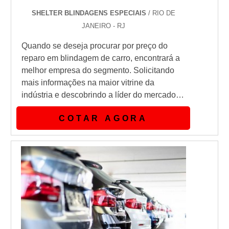
SHELTER BLINDAGENS ESPECIAIS
/ RIO DE
JANEIRO - RJ
Quando se deseja procurar por preço do
reparo em blindagem de carro, encontrará a
melhor empresa do segmento. Solicitando
mais informações na maior vitrine da
indústria e descobrindo a líder do mercado.
Quando a temática é preço do reparo em
COTAR AGORA
blindagem de carro, com os profissionais
especializados da Shelter Blindagens
alcançará proteção com pagamento
acessível.sOBRE PREÇO DO REPARO EM
BLINDAGEM DE CARROHá muitas
maneiras eficientes de d...