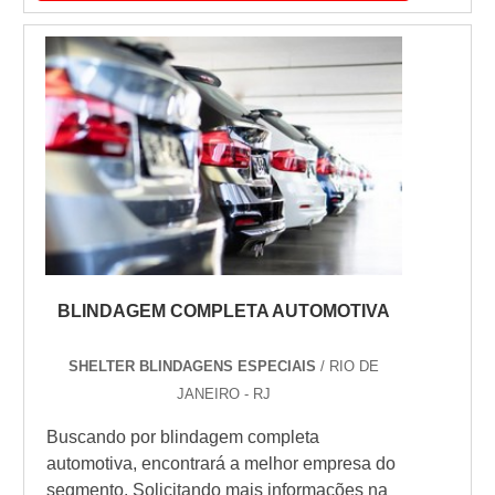
proteção com pagamento
acessível.DIFERENCIAIS dE REPARO EM
BLINDAGEM DE CARROHá muitas
maneiras eficientes de demonstrar
competência e excelência em sua área...
BLINDAGEM COMPLETA AUTOMOTIVA
SHELTER BLINDAGENS ESPECIAIS
/ RIO DE
JANEIRO - RJ
Buscando por blindagem completa
automotiva, encontrará a melhor empresa do
segmento. Solicitando mais informações na