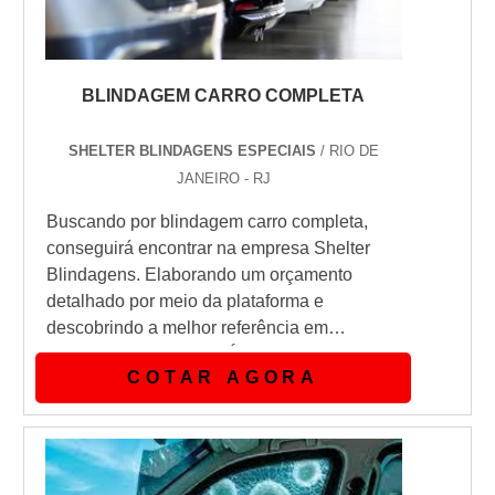
BLINDAGEM CARRO COMPLETA
SHELTER BLINDAGENS ESPECIAIS
/ RIO DE
JANEIRO - RJ
Buscando por blindagem carro completa,
conseguirá encontrar na empresa Shelter
Blindagens. Elaborando um orçamento
detalhado por meio da plataforma e
descobrindo a melhor referência em
qualidade do mercado.É importante lembrar
COTAR AGORA
que o serviço deve sempre ser prestado por
empresas especializadas no segmento.
Esse tipo de cuidado ajuda a garantir a
qualidade e assertividade do serviço, além
de evitar prejuízos com imprevistos e