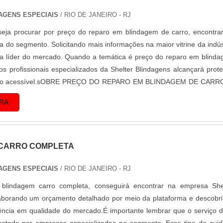
AGENS ESPECIAIS
/ RIO DE JANEIRO - RJ
eja procurar por preço do reparo em blindagem de carro, encontra
 do segmento. Solicitando mais informações na maior vitrine da indús
a líder do mercado. Quando a temática é preço do reparo em blind
os profissionais especializados da Shelter Blindagens alcançará prot
to acessível.sOBRE PREÇO DO REPARO EM BLINDAGEM DE CARR
 eficientes de d...
RA
CARRO COMPLETA
AGENS ESPECIAIS
/ RIO DE JANEIRO - RJ
blindagem carro completa, conseguirá encontrar na empresa She
aborando um orçamento detalhado por meio da plataforma e descobr
ência em qualidade do mercado.É importante lembrar que o serviço 