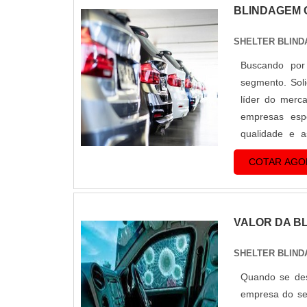
BLINDAGEM 
SHELTER BLIND
Buscando por
segmento. Soli
líder do merc
empresas esp
qualidade e a
execuções mal 
COTAR AGO
VALOR DA B
SHELTER BLIND
Quando se des
empresa do se