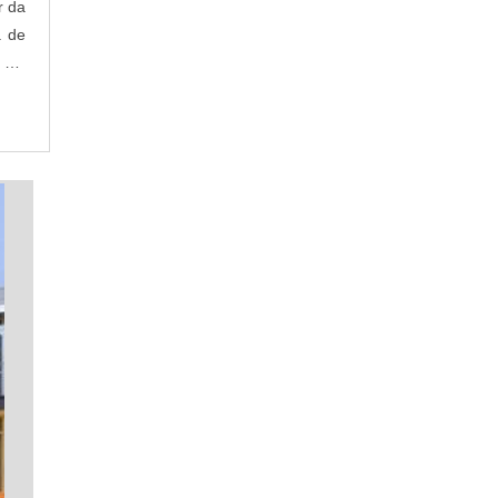
r da
á de
 DA