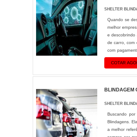
SHELTER BLIND
Quando se des
melhor empresa
e descobrindo 
de carro, com 
com pagamen
muitas maneiras
COTAR AGO
BLINDAGEM 
SHELTER BLIND
Buscando por 
Blindagens. El
a melhor refer