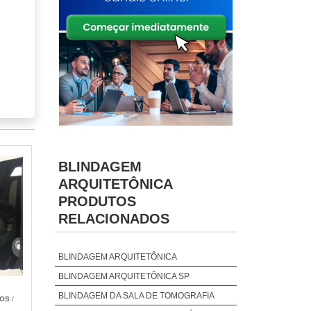
acao
ra e
cos,
nti-
BLINDAGEM
ARQUITETÔNICA
PRODUTOS
RELACIONADOS
aios
.
BLINDAGEM ARQUITETÔNICA
BLINDAGEM ARQUITETÔNICA SP
BLINDAGEM DA SALA DE TOMOGRAFIA
ROS
/