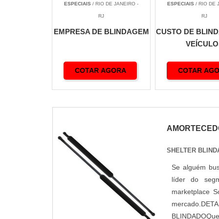
Padrao 0,9 m
ESPECIAIS
/ RIO DE JANEIRO -
ESPECIAIS
/ RIO DE 
Reforcada 1,0 m
RJ
RJ
Premium 1,2 m
EMPRESA DE BLINDAGEM
CUSTO DE BLIN
Acabamento madeira
VEÍCULO
Tempo fabricacao
Garantia
COTAR AGORA
COTAR AG
AMORTECEDO
SHELTER BLIND
Se alguém bus
líder do seg
marketplace So
mercado.DE
BLINDADOQuem