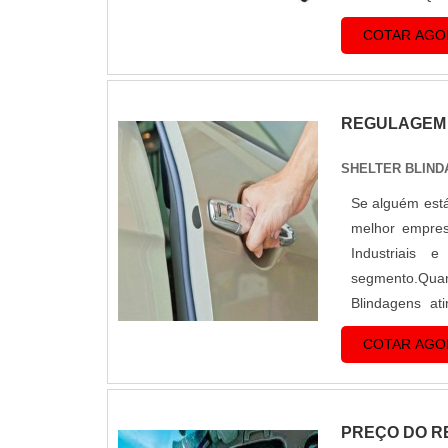
empresa compro
COTAR AGO
REGULAGEM 
SHELTER BLIND
Se alguém está
melhor empres
Industriais
segmento.Quan
Blindagens a
originalidade d
COTAR AGO
PREÇO DO R