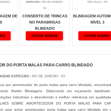
R$ 12.000 a R$ 18.000
JANEIRO -
ESPECIAIS
/ RIO DE JANEIRO -
SÃO PAULO - SP
R$ 18.000 a R$ 24.000
RJ
R$ 24.000 a R$ 28.000
DAGEM DE
CONSERTO DE TRINCAS
BLINDAGEM AUTOM
Adicional 8 a 18 por cento
S
NO PARABRISAS
NÍVEL 3
30 a 45 dias
BLINDADO
5 anos
ORA
COTAR AGORA
COTAR AGORA
R DO PORTA MALAS PARA CARRO BLINDADO
AGENS ESPECIAIS
/ RIO DE JANEIRO - RJ
ca por amortecedor do porta malas para carro blindado, encontrar
mento Shelter Blindagens. Elaborando um orçamento detalhado
luções Industriais e descobrindo a melhor referência em qualidad
TALHES SOBRE AMORTECEDOR DO PORTA MALAS PARA CA
 quer achar amortecedor porta malas para carro blindado em 