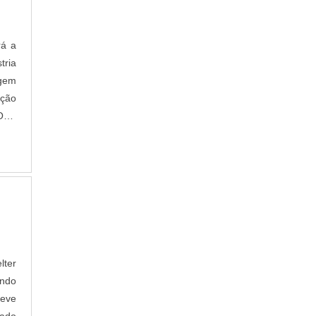
rá a
tria
agem
eção
OHá
lter
indo
deve