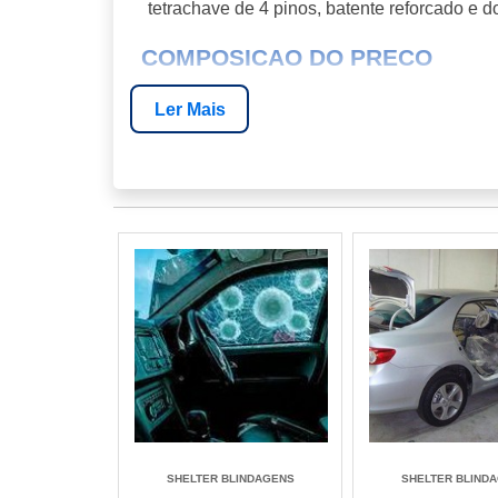
tetrachave de 4 pinos, batente reforcado e d
COMPOSICAO DO PRECO
Em termos de custo-benefico operacional, 
Ler Mais
em prensa hidraulica de 200 toneladas,
dobradicas, acabamento personalizado e teste
Acabamentos dispon铆veis incluem madeira
metais (aco inox, latao escovado) e pintura
arrombamento e fechadura biometrica elevam
DIRETRIZ TECNICA
A recomendacao tecnica para ambientes de 
destrutivos NBR 11785 e NBR 15000, garanti
Custo de instalacao R$ 800 a R$ 1.500.
Modelo
SHELTER BLINDAGENS
SHELTER BLIND