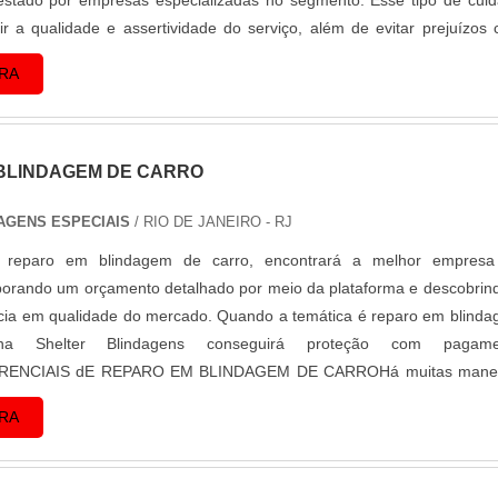
estado por empresas especializadas no segmento. Esse tipo de cui
ir a qualidade e assertividade do serviço, além de evitar prejuízos
execuções ma...
RA
BLINDAGEM DE CARRO
AGENS ESPECIAIS
/ RIO DE JANEIRO - RJ
 reparo em blindagem de carro, encontrará a melhor empresa
orando um orçamento detalhado por meio da plataforma e descobrin
cia em qualidade do mercado. Quando a temática é reparo em blind
a Shelter Blindagens conseguirá proteção com pagame
FERENCIAIS dE REPARO EM BLINDAGEM DE CARROHá muitas manei
demonstrar competência e excelência em sua área...
RA