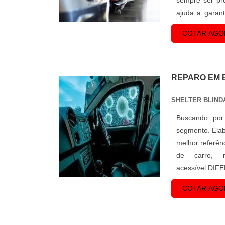
sempre ser pr
ajuda a garant
imprevistos e 
COTAR AGO
REPARO EM 
SHELTER BLIND
Buscando por
segmento. Elab
melhor referên
de carro, n
acessível.DI
eficientes de 
COTAR AGO