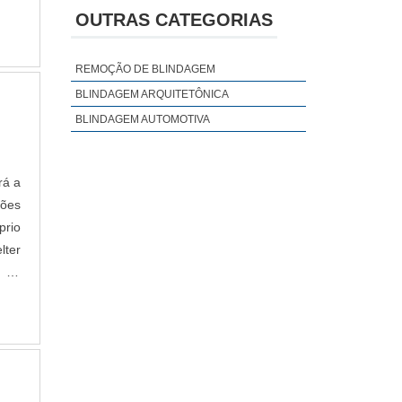
VIDROS BLINDADOS PARA CASAS
OUTRAS CATEGORIAS
BLINDADO
BLINDAGEM SP
REMOÇÃO DE BLINDAGEM
EMPRESAS DE PORTAS BLINDADAS
BLINDAGEM ARQUITETÔNICA
FÁBRICA DE PORTAS BLINDADAS
BLINDAGEM AUTOMOTIVA
rá a
ções
rio
lter
o da