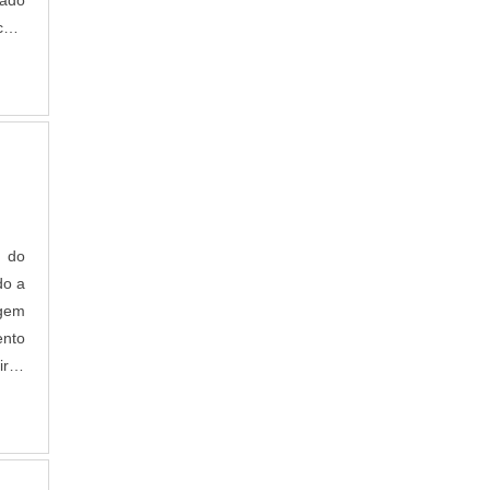
dado
 com
 do
do a
agem
nto
ras