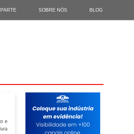
 PARTE
SOBRE NÓS
BLOG
to e
dura