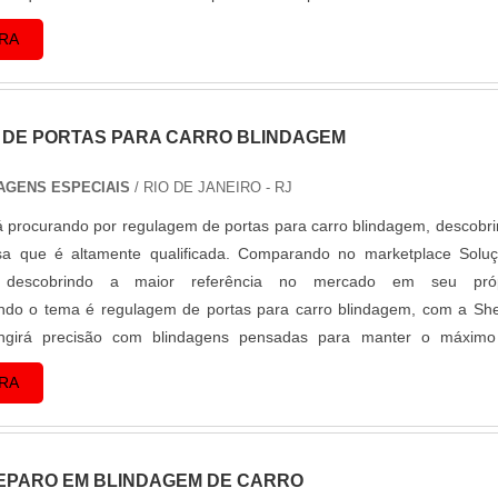
metida com os serviços, descobre o site da Shelter...
RA
DE PORTAS PARA CARRO BLINDAGEM
AGENS ESPECIAIS
/ RIO DE JANEIRO - RJ
 procurando por regulagem de portas para carro blindagem, descobri
a que é altamente qualificada. Comparando no marketplace Solu
 e descobrindo a maior referência no mercado em seu próp
do o tema é regulagem de portas para carro blindagem, com a She
tingirá precisão com blindagens pensadas para manter o máxim
o veículo, garantindo assim a re...
RA
EPARO EM BLINDAGEM DE CARRO