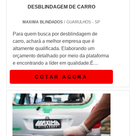
DESBLINDAGEM DE CARRO
MAXIMA BLINDADOS
/ GUARULHOS - SP
Para quem busca por desblindagem de
carro, achará a melhor empresa que é
altamente qualificada. Elaborando um
orçamento detalhado por meio da plataforma
e encontrando a líder em qualidade.É
importante lembrar que o serviço deve
COTAR AGORA
sempre ser prestado por empresas
especializadas no segmento. Esse tipo de
cuidado ajuda a garantir a qualidade e
assertividade do serviço, além de evitar
prejuízos com imprevistos e execuções mal
elaboradas. Assi...