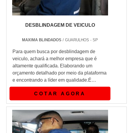
DESBLINDAGEM DE VEICULO
MAXIMA BLINDADOS
/ GUARULHOS - SP
Para quem busca por desblindagem de
veiculo, achará a melhor empresa que é
altamente qualificada. Elaborando um
orçamento detalhado por meio da plataforma
e encontrando a líder em qualidade.É
importante lembrar que o serviço deve
COTAR AGORA
sempre ser prestado por empresas
especializadas no segmento. Esse tipo de
cuidado ajuda a garantir a qualidade e
assertividade do serviço, além de evitar
prejuízos com imprevistos e execuções mal
elaboradas. As...