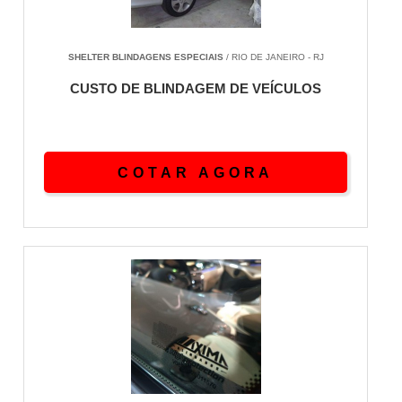
garantindo baixa correta do registro e evitando
autuacao por estoque irregular de material
balistico.
SHELTER BLINDAGENS ESPECIAIS
/ RIO DE JANEIRO - RJ
O processo dura entre 12 e 20 dias uteis e inclui
CUSTO DE BLINDAGEM DE VEÍCULOS
descarte das mantas em aterro classe IIA,
recalibracao da suspensao para parametros OEM
e restauracao acustica do habitaculo. A operacao
reduz peso em 120 kg a 200 kg conforme porte do
COTAR AGORA
veiculo.
BENEFICIOS OPERACIONAIS
Em termos de custo-benefico operacional, a
desblindagem economiza 8 a 14 por cento em
combustivel, reduz desgaste de pneus em 25 por
cento e devolve dirigibilidade original. O retorno
ocorre em 36 a 48 meses para uso intenso.
Custo medio entre R$ 18.000 e R$ 35.000.