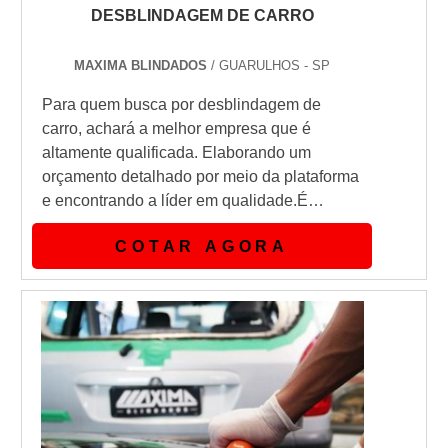
DESBLINDAGEM DE CARRO
MAXIMA BLINDADOS
/ GUARULHOS - SP
Para quem busca por desblindagem de
carro, achará a melhor empresa que é
altamente qualificada. Elaborando um
orçamento detalhado por meio da plataforma
e encontrando a líder em qualidade.É
importante lembrar que o serviço deve
COTAR AGORA
sempre ser prestado por empresas
especializadas no segmento. Esse tipo de
cuidado ajuda a garantir a qualidade e
assertividade do serviço, além de evitar
prejuízos com imprevistos e execuções mal
elaboradas. Assi...