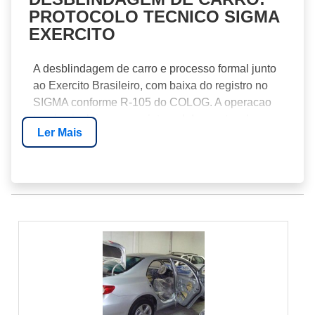
PROTOCOLO TECNICO SIGMA
EXERCITO
A desblindagem de carro e processo formal junto
ao Exercito Brasileiro, com baixa do registro no
SIGMA conforme R-105 do COLOG. A operacao
tecnica inclui remocao integral de mantas de
Ler Mais
aramida, substituicao de vidros blindados por
originais OEM, restauracao do interior e
recalibracao mecanica.
ETAPAS TECNICAS DO PROCESSO
Sob a otica da manutencao preditiva, a
desblindagem mal executada deixa passivo
eletrico, acustico e estrutural relevante. A
recomendacao tecnica para ambientes de alta
severidade e contratar empresa com CR vigente,