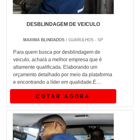
DESBLINDAGEM DE VEICULO
MAXIMA BLINDADOS
/ GUARULHOS - SP
Para quem busca por desblindagem de
veiculo, achará a melhor empresa que é
altamente qualificada. Elaborando um
orçamento detalhado por meio da plataforma
e encontrando a líder em qualidade.É
importante lembrar que o serviço deve
COTAR AGORA
sempre ser prestado por empresas
especializadas no segmento. Esse tipo de
cuidado ajuda a garantir a qualidade e
assertividade do serviço, além de evitar
prejuízos com imprevistos e execuções mal
elaboradas. As...