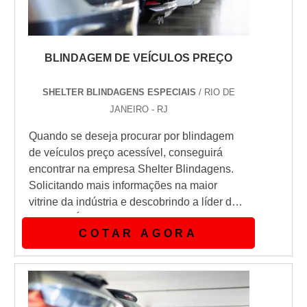
BLINDAGEM DE VEÍCULOS PREÇO
SHELTER BLINDAGENS ESPECIAIS
/ RIO DE
JANEIRO - RJ
Quando se deseja procurar por blindagem
de veículos preço acessível, conseguirá
encontrar na empresa Shelter Blindagens.
Solicitando mais informações na maior
vitrine da indústria e descobrindo a líder do
mercado.É importante lembrar que o serviço
COTAR AGORA
deve sempre ser prestado por empresas
especializadas no segmento. Esse tipo de
cuidado ajuda a garantir a qualidade e
assertividade do serviço, além de evitar
prejuízos com imprevistos e execu...