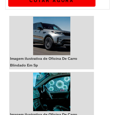
COTAR AGORA
quanto custa blindagem, com os
colaboradores da Shelter Blindagens
encontrará precisão com o que há de melhor
em eficiência e qualidade extrema.MAIS
DETALHES INTERESSANTES SOBRE
QUANTO CUSTA BLINDAGEM...
Imagem ilustrativa de Oficina De Carro
Blindado Em Sp
Imagem ilustrativa de Oficina De Carro