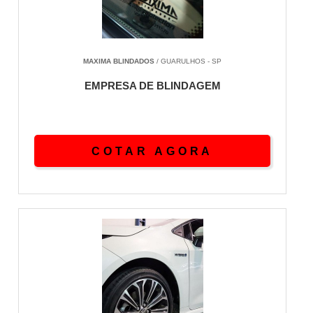
Servicos em oficinas comuns invalidam garantia e
CR, depreciando o veiculo em 35 por cento.
Requisito
Especificacao SP
MAXIMA BLINDADOS
/ GUARULHOS - SP
Registro
CR Exercito vigente
EMPRESA DE BLINDAGEM
Area minima
500 m2
Equipe
Engenheiro CREA
Autoclave
Vidros multicamadas
Atendimento
24 horas emergencial
COTAR AGORA
Garantia
12 meses servico