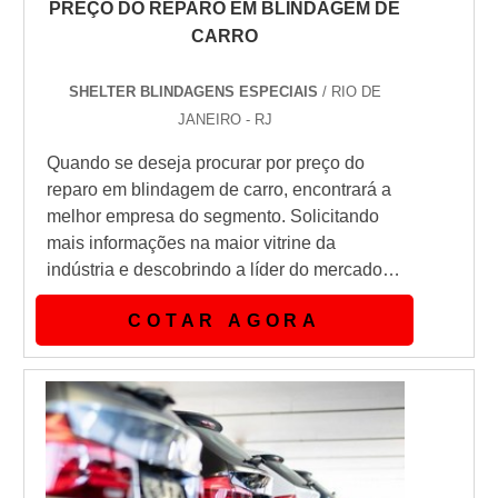
PREÇO DO REPARO EM BLINDAGEM DE
CARRO
SHELTER BLINDAGENS ESPECIAIS
/ RIO DE
JANEIRO - RJ
Quando se deseja procurar por preço do
reparo em blindagem de carro, encontrará a
melhor empresa do segmento. Solicitando
mais informações na maior vitrine da
indústria e descobrindo a líder do mercado.
Quando a temática é preço do reparo em
COTAR AGORA
blindagem de carro, com os profissionais
especializados da Shelter Blindagens
alcançará proteção com pagamento
acessível.sOBRE PREÇO DO REPARO EM
BLINDAGEM DE CARROHá muitas
maneiras eficientes de d...