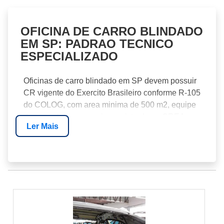
OFICINA DE CARRO BLINDADO
EM SP: PADRAO TECNICO
ESPECIALIZADO
Oficinas de carro blindado em SP devem possuir
CR vigente do Exercito Brasileiro conforme R-105
do COLOG, com area minima de 500 m2, equipe
de engenharia mecanica registrada no CREA e
Ler Mais
equipamentos especificos como autoclave para
vidros, prensa de mantas e bancada de teste
balistico.
ESTRUTURA TECNICA MINIMA
Sob a otica da manutencao preditiva, oficinas
qualificadas em SP oferecem revisao programada
anual com torque calibrado em 28 pontos