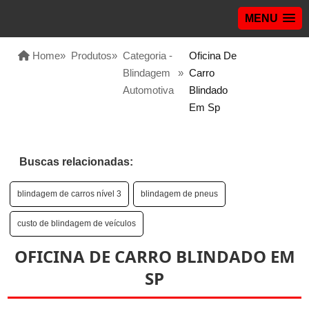
MENU
Home
»
Produtos
»
Categoria -
Oficina De
Blindagem
»
Carro
Automotiva
Blindado
Em Sp
Buscas relacionadas:
blindagem de carros nível 3
blindagem de pneus
custo de blindagem de veículos
OFICINA DE CARRO BLINDADO EM
SP