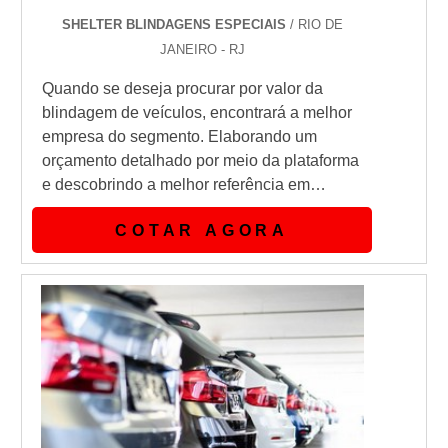
SHELTER BLINDAGENS ESPECIAIS
/ RIO DE
JANEIRO - RJ
Quando se deseja procurar por valor da
blindagem de veículos, encontrará a melhor
empresa do segmento. Elaborando um
orçamento detalhado por meio da plataforma
e descobrindo a melhor referência em
qualidade do mercado. Quando o assunto é
COTAR AGORA
valor da blindagem de veículos, na Shelter
Blindagens receberá assertividade com o
que há de melhor em eficiência e qualidade
extrema.OUTRAS INFORMAÇÕES SOBRE
VALOR DA BLINDAGEM DE VEÍCULOSHá
muitas man...