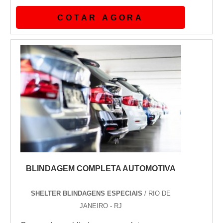
Quando a temática é reparo em blindagem
COTAR AGORA
de carro, na Shelter Blindagens conseguirá
proteção com pagamento
acessível.DIFERENCIAIS dE REPARO EM
BLINDAGEM DE CARROHá muitas
maneiras eficientes de demonstrar
competência e excelência em sua área...
BLINDAGEM COMPLETA AUTOMOTIVA
SHELTER BLINDAGENS ESPECIAIS
/ RIO DE
JANEIRO - RJ