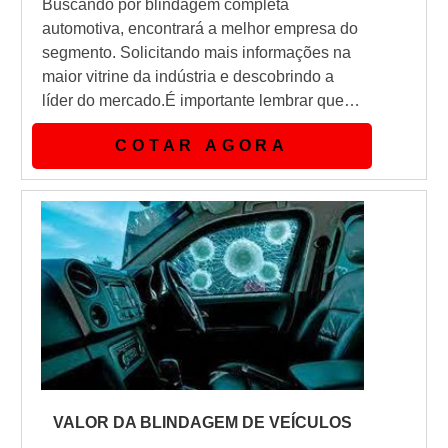
Buscando por blindagem completa
automotiva, encontrará a melhor empresa do
segmento. Solicitando mais informações na
maior vitrine da indústria e descobrindo a
líder do mercado.É importante lembrar que o
serviço deve sempre ser prestado por
COTAR AGORA
empresas especializadas no segmento.
Esse tipo de cuidado ajuda a garantir a
qualidade e assertividade do serviço, além
de evitar prejuízos com imprevistos e
execuções mal elaboradas. Assim, é
possív...
VALOR DA BLINDAGEM DE VEÍCULOS