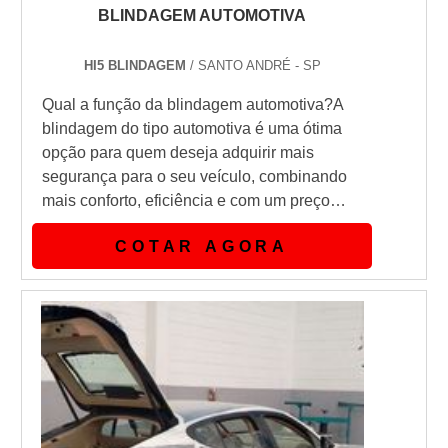
BLINDAGEM AUTOMOTIVA
HI5 BLINDAGEM
/ SANTO ANDRÉ - SP
Qual a função da blindagem automotiva?A
blindagem do tipo automotiva é uma ótima
opção para quem deseja adquirir mais
segurança para o seu veículo, combinando
mais conforto, eficiência e com um preço
acessível dentro do mercado.Qual o grande
COTAR AGORA
diferencial na blindagem em automóveis?A
blindagem automotiva pode ser aplicada em
veículos automotores de uso civil, e tem uma
garantia de 3 até 10 anos dependendo da
escolha do vidro, outro fator importa...