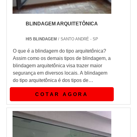
BLINDAGEM ARQUITETÔNICA
HI5 BLINDAGEM
/ SANTO ANDRÉ - SP
O que é a blindagem do tipo arquitetônica?
Assim como os demais tipos de blindagem, a
blindagem arquitetônica visa trazer maior
segurança em diversos locais. A blindagem
do tipo arquitetônica é dos tipos de
blindagem que traz proteção balística,
COTAR AGORA
proteção contra uma possível invasão no
imóvel e qualquer outro tipo de coisa que
possa atingir a segurança de uma
residência.Se é utilizado na blindagem
arquitetônica excelentes materiais como a
compos...