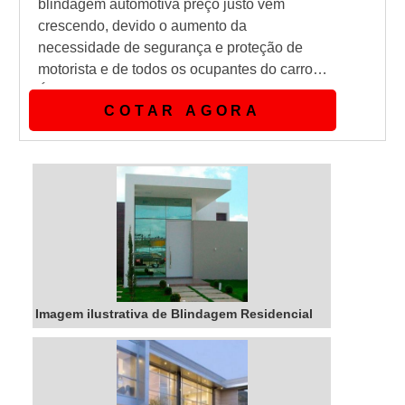
blindagem automotiva preço justo vem
crescendo, devido o aumento da
necessidade de segurança e proteção de
motorista e de todos os ocupantes do carro.
É muito importante ter atenção para saber a
COTAR AGORA
qualidade e origem dos materiais que são
usados no sistema de proteção de um
veículo e também como eles serão
aplicados, como se trata de um elemento de
segurança, é fundamental a procedência do
produto.Blindagem em c...
Imagem ilustrativa de Blindagem Residencial