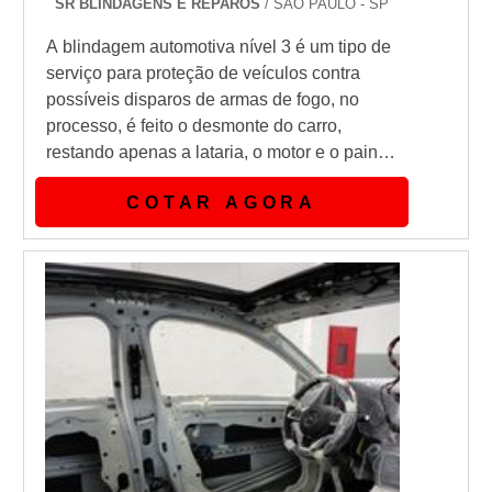
SR BLINDAGENS E REPAROS
/ SÃO PAULO - SP
A blindagem automotiva nível 3 é um tipo de
serviço para proteção de veículos contra
possíveis disparos de armas de fogo, no
processo, é feito o desmonte do carro,
restando apenas a lataria, o motor e o painel.
As partes opacas das peças serão
COTAR AGORA
revestidas por uma manta de aramida e aço
inoxidável nas colunas, os vidros
convencionais serão trocados pelos vidros
blindados. Esse processo requer uma série
de retoques e detalhes que só podem ser
fei...