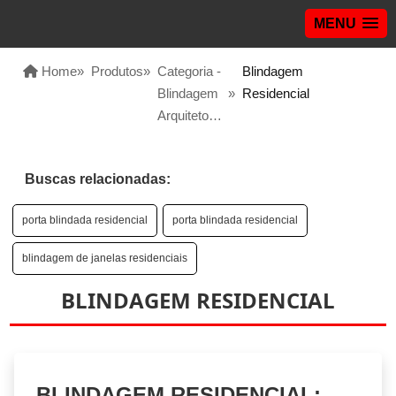
MENU
Home
»
Produtos
»
Categoria -
Blindagem
Blindagem
»
Residencial
Arquitetonica
Buscas relacionadas:
porta blindada residencial
porta blindada residencial
blindagem de janelas residenciais
BLINDAGEM RESIDENCIAL
BLINDAGEM RESIDENCIAL: