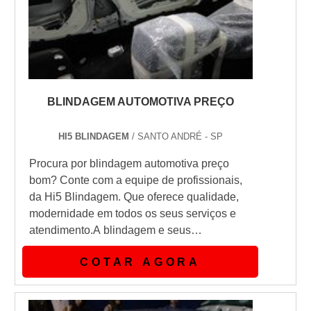
BLINDAGEM AUTOMOTIVA PREÇO
HI5 BLINDAGEM
/ SANTO ANDRÉ - SP
Procura por blindagem automotiva preço
bom? Conte com a equipe de profissionais,
da Hi5 Blindagem. Que oferece qualidade,
modernidade em todos os seus serviços e
atendimento.A blindagem e seus
tiposAtualmente existem diversos níveis de
COTAR AGORA
blindagem automotiva. O tipo de blindagem
nível IIIA é mais indicado para ser utilizado
em grandes cidades como São Paulo. É