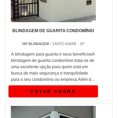
BLINDAGEM DE GUARITA CONDOMÍNIO
HI5 BLINDAGEM
/ SANTO ANDRÉ - SP
A blindagem para guarita e seus benefíciosA
blindagem de guarita condomínio trata-se de
uma excelente opção para quem está em
busca de mais segurança e tranquilidade
para o seu condomínio ou empresa.Além de
valorizar o ambiente como um todo, a
COTAR AGORA
blindagem de guarita para condomínio é um
excelente complemento, pois somente as
câmeras de segurança, alarmes e portões
com fechaduras fracas não são barreiras
para impedir o acesso de criminosos e