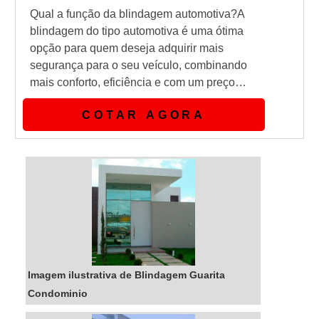
Qual a função da blindagem automotiva?A
blindagem do tipo automotiva é uma ótima
opção para quem deseja adquirir mais
segurança para o seu veículo, combinando
mais conforto, eficiência e com um preço
acessível dentro do mercado.Qual o grande
COTAR AGORA
diferencial na blindagem em automóveis?A
blindagem automotiva pode ser aplicada em
veículos automotores de uso civil, e tem uma
garantia de 3 até 10 anos dependendo da
escolha do vidro, outro fator importa...
Imagem ilustrativa de Blindagem Guarita
Condominio