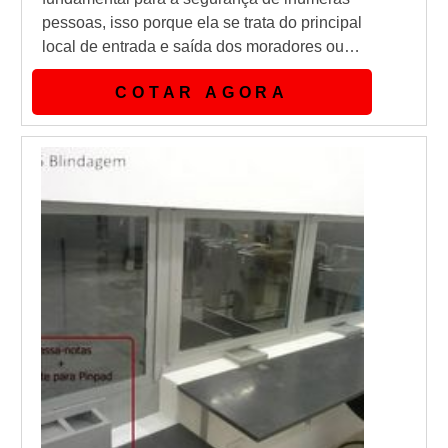
pessoas, isso porque ela se trata do principal
local de entrada e saída dos moradores ou
empregados, seja este um condomínio ou
COTAR AGORA
empresa.Toda liberação de pessoas se
passa pela guarita. Portanto, é primordial
que esse ambiente seja o mais seguro, logo
a blindagem em uma guarita é
importantíssima.Como funciona a blindagem
de guarit...