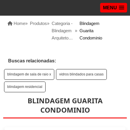
MENU
Home
»
Produtos
»
Categoria -
Blindagem
Blindagem
»
Guarita
Arquitetonica
Condominio
Buscas relacionadas:
blindagem de sala de raio x
vidros blindados para casas
blindagem residencial
BLINDAGEM GUARITA
CONDOMINIO