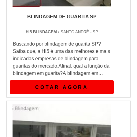
BLINDAGEM DE GUARITA SP
HI5 BLINDAGEM
/ SANTO ANDRÉ - SP
Buscando por blindagem de guarita SP?
Saiba que, a Hi5 é uma das melhores e mais
indicadas empresas de blindagem para
guaritas do mercado.Afinal, qual a função da
blindagem em guarita?A blindagem em
guaritas é muito utilizada em condomínios
COTAR AGORA
para a melhor segurança dos funcionários e
também dos condôminos.A blindagem é feita
desde os vidros da guarita até a estrutura da
mesma, sempre pensando na qualidade da
segurança do local.Vantagens da blin...