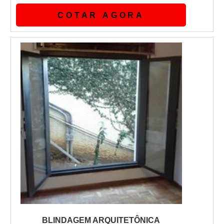
realizada em guaritas para condomínios,
COTAR AGORA
estabelecimentos comerciais, e prédios de
uma forma geral.Sempre com um
pensamento de máxima proteção aos
funcionários, moradores e transeuntes dos
locais.Vantagens no uso da blindagem de
guaritas- Mais qualida...
BLINDAGEM ARQUITETÔNICA