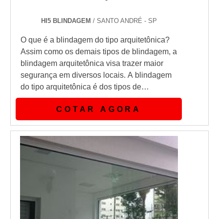
HI5 BLINDAGEM
/ SANTO ANDRÉ - SP
O que é a blindagem do tipo arquitetônica?
Assim como os demais tipos de blindagem, a
blindagem arquitetônica visa trazer maior
segurança em diversos locais. A blindagem
do tipo arquitetônica é dos tipos de
blindagem que traz proteção balística,
COTAR AGORA
proteção contra uma possível invasão no
imóvel e qualquer outro tipo de coisa que
possa atingir a segurança de uma
residência.Se é utilizado na blindagem
arquitetônica excelentes materiais como a
compos...